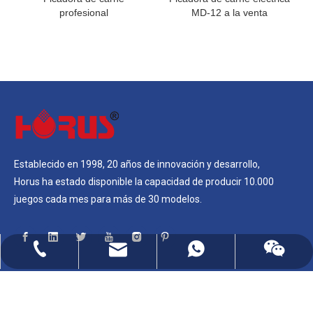
profesional
MD-12 a la venta
Establecido en 1998, 20 años de innovación y desarrollo,
Horus ha estado disponible la capacidad de producir 10.000
juegos cada mes para más de 30 modelos.
admin@haruis.com
+86-15857993956
+86-15857993956
+8615906654925
Enlaces Rápidos