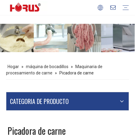
Maquinaria de procesamiento de carne
Máquina de procesamiento de granos
Máquina de procesamiento de frutas y verduras
Equipo para hornear
máquina de bocadillos
Perfil de la empresa
Nuestras ventajas
Descargar
preguntas frecuentes
Hogar
»
máquina de bocadillos
»
Maquinaria de
procesamiento de carne
»
Picadora de carne
CATEGORIA DE PRODUCTO
Picadora de carne