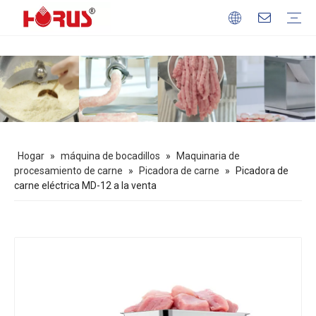
Maquinaria de procesamiento de carne
Máquina de procesamiento de granos
Máquina de procesamiento de frutas y verduras
Equipo para hornear
máquina de bocadillos
Perfil de la empresa
Nuestras ventajas
Descargar
preguntas frecuentes
Hogar
»
máquina de bocadillos
»
Maquinaria de
procesamiento de carne
»
Picadora de carne
»
Picadora de
carne eléctrica MD-12 a la venta