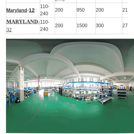
110-
12
200
950
200
21.5/
Maryland
-
240
MARYLAND-
110-
200
1500
300
27,5/
32
240