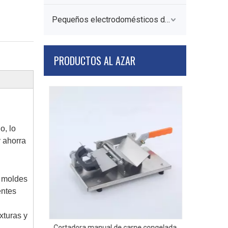
Pequeños electrodomésticos de cocina
PRODUCTOS AL AZAR
o, lo
y ahorra
Cortador
s moldes
entes
xturas y
 MD-12 a la
Cortadora manual de carne congelada