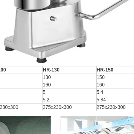
100
HR-130
HR-150
130
150
160
160
5
5.4
5.2
5.84
230x300
275x230x300
275x230x300