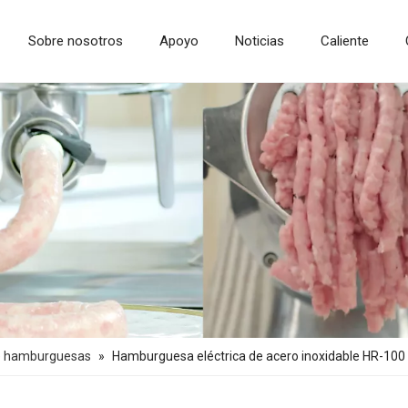
Sobre nosotros
Apoyo
Noticias
Caliente
Máquina de procesamiento de granos
Máquina de procesamiento de frutas y verduras
e hamburguesas
»
Hamburguesa eléctrica de acero inoxidable HR-100