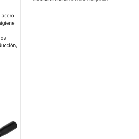
 acero
higiene
los
ducción,