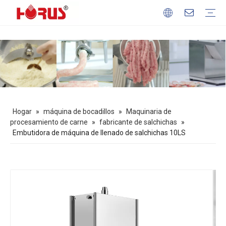
Maquinaria de procesamiento de carne
Máquina de procesamiento de granos
Máquina de procesamiento de frutas y verduras
Equipo para hornear
máquina de bocadillos
Perfil de la empresa
Nuestras ventajas
Descargar
preguntas frecuentes
Hogar
»
máquina de bocadillos
»
Maquinaria de
procesamiento de carne
»
fabricante de salchichas
»
Embutidora de máquina de llenado de salchichas 10LS